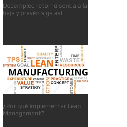
Desempleo retomó senda a la
baja y prevén siga así
¿Por qué implementar Lean
Management?