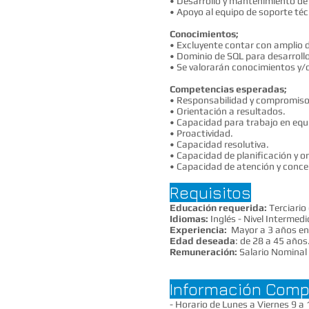
• Desarrollo y mantenimiento de 
• Apoyo al equipo de soporte téc
Conocimientos;
• Excluyente contar con amplio d
• Dominio de SQL para desarroll
• Se valorarán conocimientos y/
Competencias esperadas;
• Responsabilidad y compromiso
• Orientación a resultados.
• Capacidad para trabajo en equ
• Proactividad.
• Capacidad resolutiva.
• Capacidad de planificación y o
• Capacidad de atención y conce
​
Requisitos
Educación requerida:
Terciario 
Idiomas:
Inglés - Nivel Intermedi
Experiencia:
Mayor a 3 años en
Edad deseada
: de 28 a 45 años
Remuneración:
Salario Nominal
Información Comp
- Horario de Lunes a Viernes 9 a 