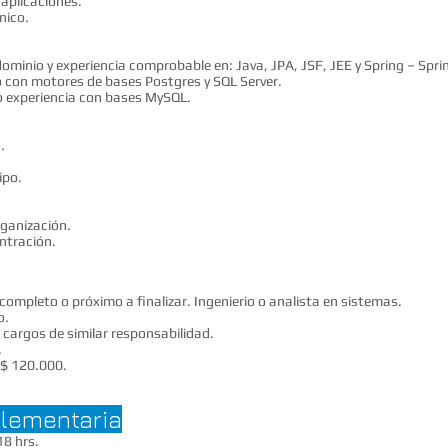
aplicaciones.
nico.
ominio y experiencia comprobable en: Java, JPA, JSF, JEE y Spring – Spr
o con motores de bases Postgres y SQL Server.
o experiencia con bases MySQL.
.
ipo.
rganización.
ntración.
completo o próximo a finalizar. Ingenierio o analista en sistemas.
o.
 cargos de similar responsabilidad.
.
 $ 120.000.
lementaria
18 hrs.