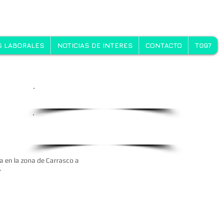
 LABORALES
NOTICIAS DE INTERES
CONTACTO
T097
Oportunidades Laborales
Envienos
su
C.V. a
rrhh@gonova.com.uy
a en la zona de Carrasco a
.