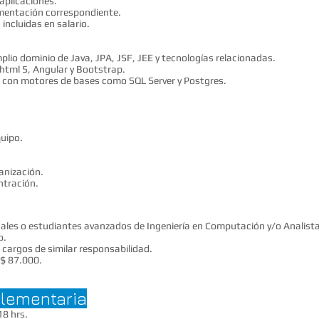
aplicaciones.
umentación correspondiente.
 incluidas en salario.
lio dominio de Java, JPA, JSF, JEE y tecnologías relacionadas.
html 5, Angular y Bootstrap.
o con motores de bases como SQL Server y Postgres.
o
uipo.
anización.
ntración.
ales o estudiantes avanzados de Ingeniería en Computación y/o Analist
o.
 cargos de similar responsabilidad.
 $ 87.000.
lementaria
18 hrs.