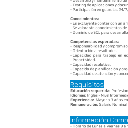
- Desarrollo y mantenimiento de 
- Testing de aplicaciones y doc
- Participación en guardias 24/7,
Conocimientos;
-
Es excluyente contar con un amp
- Se valorarán conocimientos de 
- Dominio de SQL para desarroll
Competencias esperadas;
- Responsabilidad y compromis
- Orientación a resultados
- Capacidad para trabajo en eq
- Proactividad.
- Capacidad resolutiva.
- Capacida de planificación y org
- Capacidad de atención y conce
​
Requisitos
Educación requerida:
Profesion
Idiomas:
Inglés - Nivel Intermedi
Experiencia:
Mayor a 3 años en
Remuneración:
Salario Nominal
Información Comp
- Horario de Lunes a Viernes 9 a 