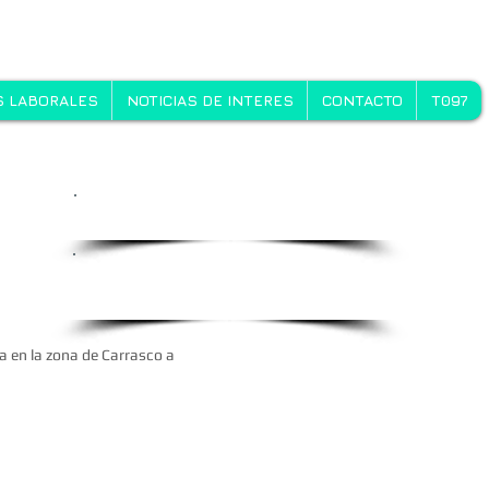
 LABORALES
NOTICIAS DE INTERES
CONTACTO
T097
Oportunidades Laborales
Envienos
su
C.V. a
rrhh@gonova.com.uy
a en la zona de Carrasco a