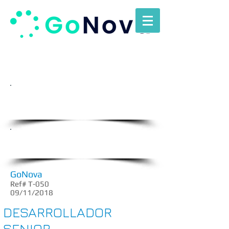
Envienos
su
C.V. a
rrhh@gonova.com.uy
Oportunidades Laborales
GoNova
Ref# T-050
09/11/2018
DESARROLLADOR
SENIOR