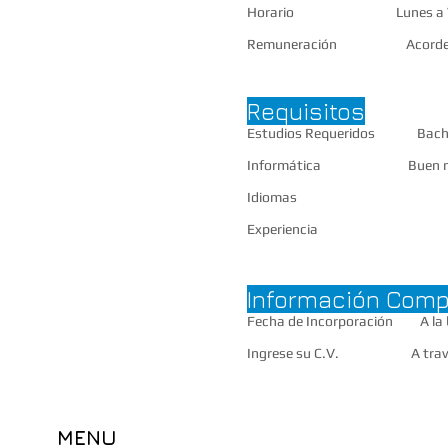
Horario Lunes a Vierne
Remuneración Acorde a la
Requisitos
Estudios Requeridos Bachill
Informática Buen manejo 
Idiomas
Experienc
Información Comp
Fecha de Incorporación A la b
Ingrese su C.V. A través 
MENU