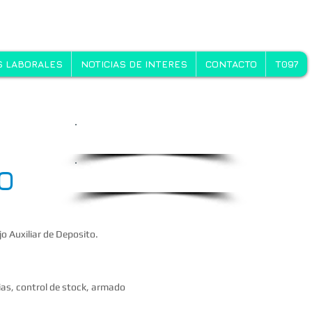
 LABORALES
NOTICIAS DE INTERES
CONTACTO
T097
Oportunidades Laborales
O
Ingrese su CV
o Auxiliar de Deposito.
rias, control de stock, armado