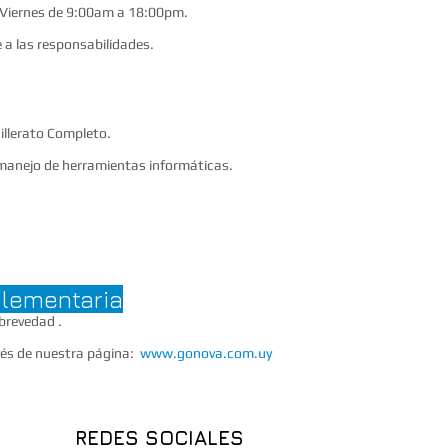
s de 9:00am a 18:00pm.
s responsabilidades.
erato Completo.
de herramientas informáticas.
ia
lementaria
revedad .
de nuestra página:
www.gonova.com.uy
REDES SOCIALES