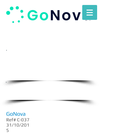
Envienos su C.V. a
info@gonova.com.u
y
Oportunidades Laborales
GoNova
Ref# C-037
31/10/201
5