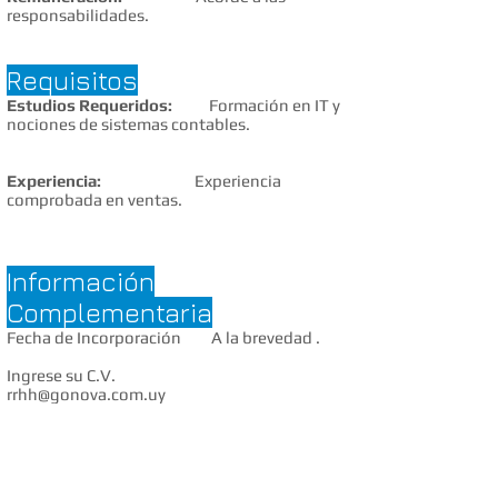
responsabilidades.
Requisitos
Estudios Requeridos:
Formación en IT y
nociones de sistemas contables.
Experiencia:
Experiencia
comprobada en ventas.
Información
Complementaria
Fecha de Incorporación A la brevedad .
Ingrese su C.V.
rrhh@gonova.com.uy
MENU
SERVICIOS