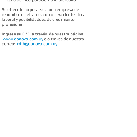
Se ofrece incorporarse a una empresa de
renombre en el ramo, con un excelente clima
laboral y posibilidaddes de crecimiento
profesional.
Ingrese su C.V. a través de nuestra página:
www.gonova.com.uy
o a través de nuestro
correo:
rrhh@gonova.com.uy
Nos abocamos a la búsqueda de jóvenes
profesionales de las carreras de contador público
y de la licenciatura en administración de
empresas, para la gestión de la cartera de
deudores, creación de procedimientos en el área,
generación de reportes e implementación de
controles, para empresa de gran porte en el área
de IT.
MENU
SERVICIOS
OPORTUNIDADES LABORALES