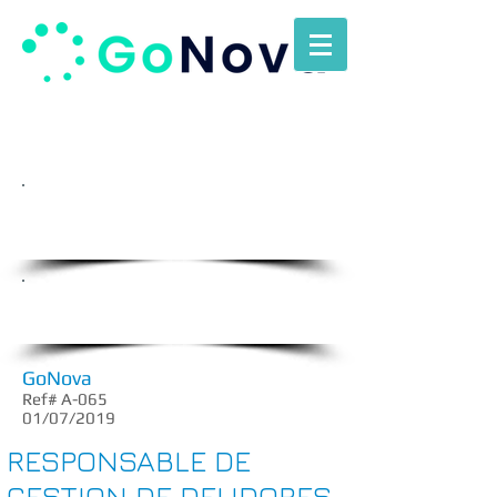
Envienos
su
C.V. a
rrhh@gonova.com.uy
Oportunidades Laborales
GoNova
Ref# A-065
01/07/2019
RESPONSABLE DE
GESTION DE DEUDORES