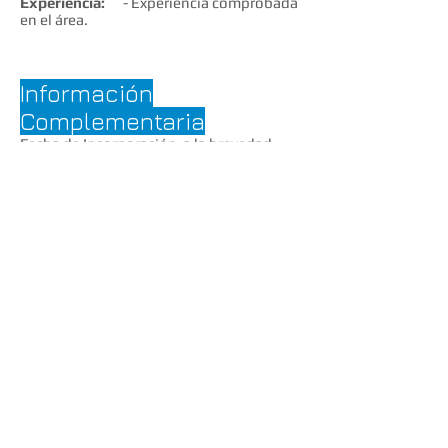
Experiencia:
- Experiencia comprobada
en el área.
Información
Complementaria
Fecha de Incorporación a la brevedad .
Ingrese su C.V. a través de nuestra
página:
www.gonova.com.uy
MENU
SERVICIOS
OPORTUNIDADES LABORALES
NOTICIAS DE INTERES
CONTACTO