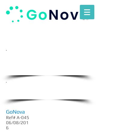
Envienos su C.V. a
info@gonova.com.uy
Oportunidades Laborales
GoNova
Ref# A-045
06/08/201
6