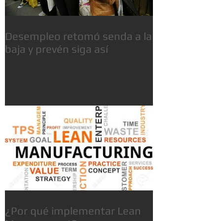
Desempleo retomó senda a la
baja y prevén siga así
¿Por qué implementar Lean