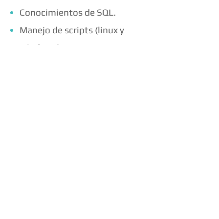
Conocimientos de SQL.
Manejo de scripts (linux y
windows).
Excelente trato con los clientes.
Conocimientos de Inglés.
Cualidades esperadas
Responsabilidad y compromiso
Orientación a resultados
Buenas habilidades
interpersonales y capacidad para